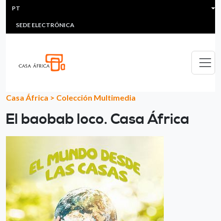
HEADER MENU
Passar para o conteúdo principal
PT
MULTIMEDIA
FAQS
#ÁFRICAESNOTICIA
Lis
SEDE ELECTRÓNICA
Casa África
>
Colección Multimedia
El baobab loco. Casa África