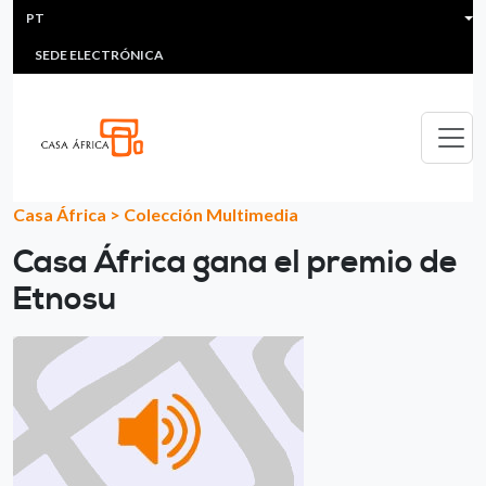
HEADER MENU
Passar para o conteúdo principal
PT
MULTIMEDIA
FAQS
#ÁFRICAESNOTICIA
Lis
SEDE ELECTRÓNICA
Casa África
>
Colección Multimedia
Casa África gana el premio de
Etnosu