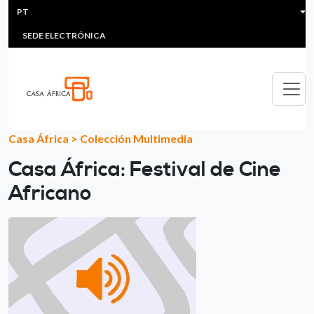
HEADER MENU
Passar para o conteúdo principal
PT
MULTIMEDIA
FAQS
#ÁFRICAESNOTICIA
Lis
SEDE ELECTRÓNICA
Casa África
>
Colección Multimedia
Casa África: Festival de Cine
Africano