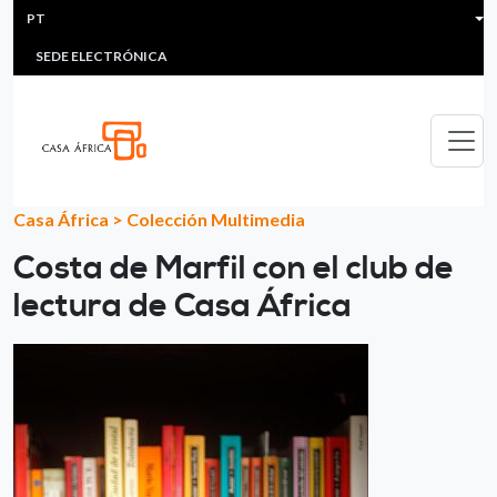
HEADER MENU
Passar para o conteúdo principal
PT
MULTIMEDIA
FAQS
#ÁFRICAESNOTICIA
Lis
SEDE ELECTRÓNICA
Casa África
>
Colección Multimedia
Costa de Marfil con el club de
lectura de Casa África