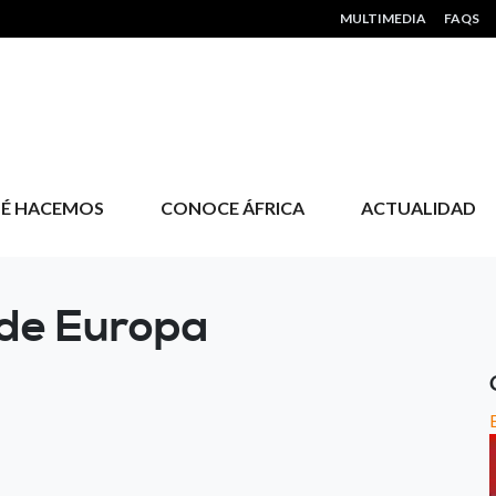
HEADER MENU
MULTIMEDIA
FAQS
É HACEMOS
CONOCE ÁFRICA
ACTUALIDAD
sde Europa