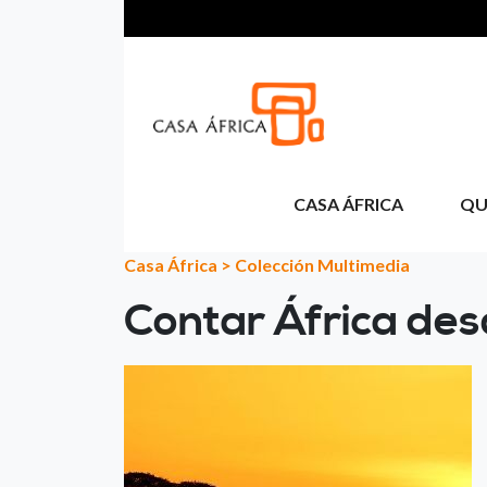
Passar para o conteúdo principal
CASA ÁFRICA
QU
Casa África
>
Colección Multimedia
Contar África de