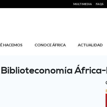
HEADER MENU
MULTIMEDIA
FAQS
É HACEMOS
CONOCE ÁFRICA
ACTUALIDAD
y Biblioteconomía Áfric