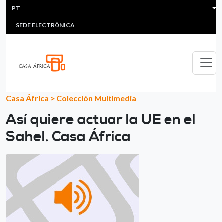
HEADER MENU
Passar para o conteúdo principal
PT
MULTIMEDIA
FAQS
#ÁFRICAESNOTICIA
Lis
SEDE ELECTRÓNICA
Casa África
>
Colección Multimedia
Así quiere actuar la UE en el
Sahel. Casa África