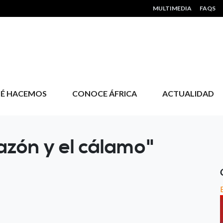
HEADER MENU
MULTIMEDIA
FAQS
É HACEMOS
CONOCE ÁFRICA
ACTUALIDAD
azón y el cálamo"