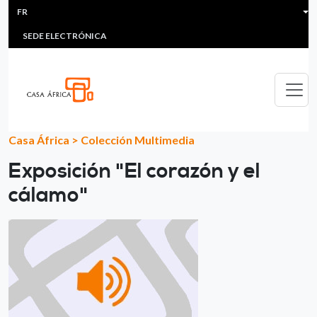
HEADER MENU
Aller au contenu principal
FR
MULTIMEDIA
FAQS
#ÁFRICAESNOTICIA
Lis
SEDE ELECTRÓNICA
Casa África
>
Colección Multimedia
Exposición "El corazón y el
cálamo"