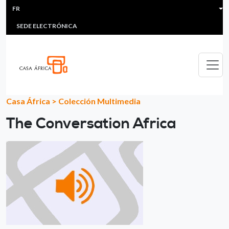
HEADER MENU
Aller au contenu principal
FR
MULTIMEDIA
FAQS
#ÁFRICAESNOTICIA
Lis
SEDE ELECTRÓNICA
Casa África
>
Colección Multimedia
The Conversation Africa