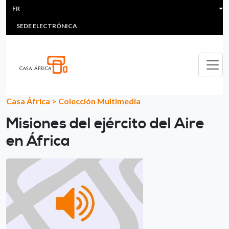
HEADER MENU
Aller au contenu principal
FR
MULTIMEDIA
FAQS
#ÁFRICAESNOTICIA
Lis
SEDE ELECTRÓNICA
Casa África
>
Colección Multimedia
Misiones del ejército del Aire
en África