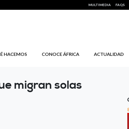
HEADER MENU
MULTIMEDIA
FAQS
É HACEMOS
CONOCE ÁFRICA
ACTUALIDAD
ue migran solas