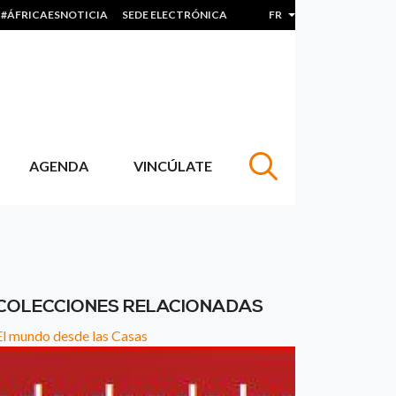
#ÁFRICAESNOTICIA
SEDE ELECTRÓNICA
FR
Lister les actions sup
AGENDA
VINCÚLATE
COLECCIONES RELACIONADAS
El mundo desde las Casas