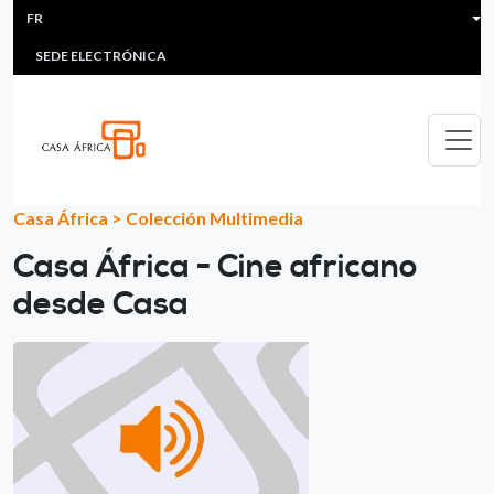
HEADER MENU
Aller au contenu principal
FR
MULTIMEDIA
FAQS
#ÁFRICAESNOTICIA
Lis
SEDE ELECTRÓNICA
Casa África
>
Colección Multimedia
Casa África - Cine africano
desde Casa