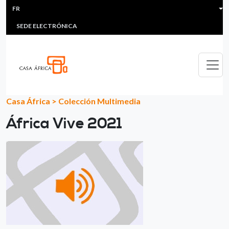
HEADER MENU
Aller au contenu principal
FR
MULTIMEDIA
FAQS
#ÁFRICAESNOTICIA
Lis
SEDE ELECTRÓNICA
Casa África
>
Colección Multimedia
África Vive 2021