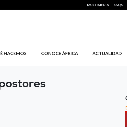
HEADER MENU
MULTIMEDIA
FAQS
É HACEMOS
CONOCE ÁFRICA
ACTUALIDAD
mpostores