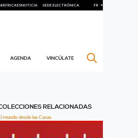
#ÁFRICAESNOTICIA
SEDE ELECTRÓNICA
FR
Lister les actions sup
AGENDA
VINCÚLATE
COLECCIONES RELACIONADAS
El mundo desde las Casas