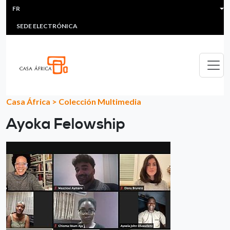
HEADER MENU
Aller au contenu principal
FR
MULTIMEDIA
FAQS
#ÁFRICAESNOTICIA
Lis
SEDE ELECTRÓNICA
Casa África
>
Colección Multimedia
Ayoka Felowship