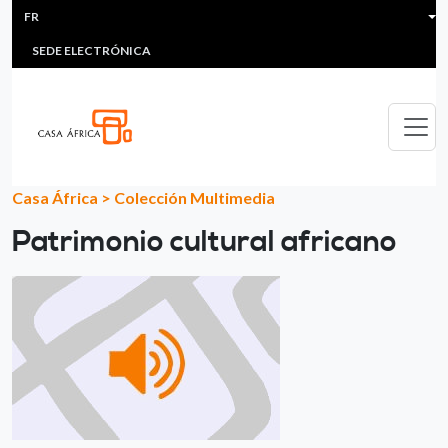
HEADER MENU
Aller au contenu principal
FR
MULTIMEDIA
FAQS
#ÁFRICAESNOTICIA
Lis
SEDE ELECTRÓNICA
Casa África
>
Colección Multimedia
Patrimonio cultural africano