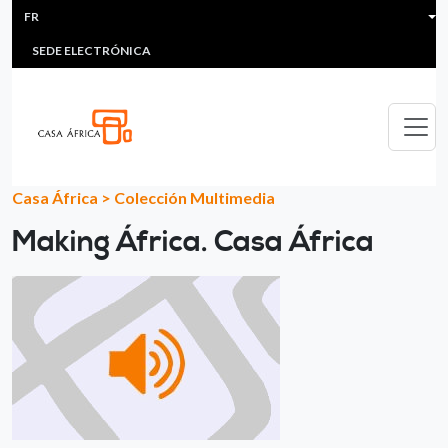
HEADER MENU
Aller au contenu principal
FR
MULTIMEDIA
FAQS
#ÁFRICAESNOTICIA
Lis
SEDE ELECTRÓNICA
Casa África
>
Colección Multimedia
Making África. Casa África