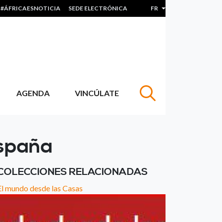
#ÁFRICAESNOTICIA
SEDE ELECTRÓNICA
FR
Lister les actions sup
AGENDA
VINCÚLATE
España
COLECCIONES RELACIONADAS
El mundo desde las Casas