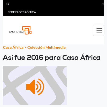
HEADER MENU
Aller au contenu principal
FR
MULTIMEDIA
FAQS
#ÁFRICAESNOTICIA
Lis
SEDE ELECTRÓNICA
Casa África
>
Colección Multimedia
Así fue 2016 para Casa África