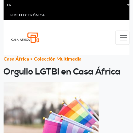
HEADER MENU
Aller au contenu principal
FR
MULTIMEDIA
FAQS
#ÁFRICAESNOTICIA
Lis
SEDE ELECTRÓNICA
Casa África
>
Colección Multimedia
Orgullo LGTBI en Casa África