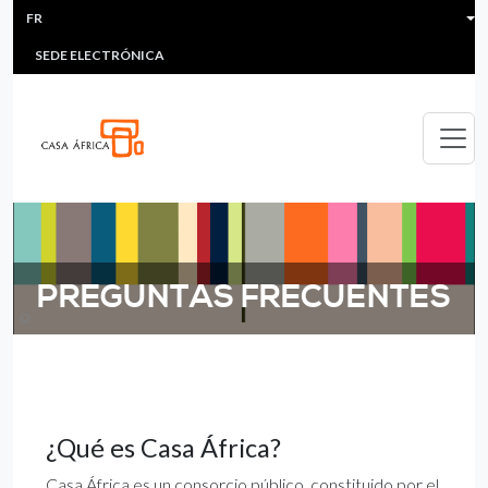
HEADER MENU
Aller au contenu principal
FR
MULTIMEDIA
FAQS
#ÁFRICAESNOTICIA
LI
SEDE ELECTRÓNICA
PREGUNTAS FRECUENTES
©
¿Qué es Casa África?
Casa África es un consorcio público, constituido por el