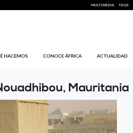
HEADER MENU
MULTIMEDIA
FAQS
É HACEMOS
CONOCE ÁFRICA
ACTUALIDAD
Nouadhibou, Mauritania