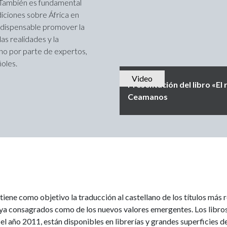
s. También es fundamental
diciones sobre África en
ndispensable promover la
las realidades y la
ano por parte de expertos,
oles.
Video
Presentación del libro «El
Ceamanos
tiene como objetivo la traducción al castellano de los títulos más r
es ya consagrados como de los nuevos valores emergentes. Los libro
l año 2011, están disponibles en librerías y grandes superficies d