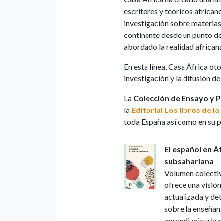
escritores y teóricos africano
investigación sobre materias 
continente desde un punto de 
abordado la realidad african
En esta línea, Casa África o
investigación y la difusión 
La
Colección de Ensayo y 
la
Editorial Los libros de l
toda España así como en su p
El español en Á
subsahariana
Volumen colecti
ofrece una visió
actualizada y de
sobre la enseñanz
aprendizaje y la 