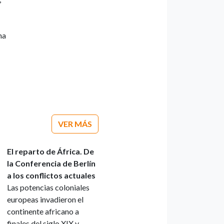
ha
VER MÁS
El reparto de África. De
la Conferencia de Berlín
a los conflictos actuales
Las potencias coloniales
europeas invadieron el
continente africano a
finales del siglo XIX y