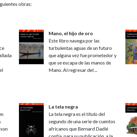
iguientes obras:
Mano, el hijo de oro
Este libro navega por las
ce
turbulentas aguas de un futuro
allada
que alguna vez fue prometedor y
que se escapa de las manos de
el
Mano. Al regresar del ...
La tela negra
en
La tela negra es el título del
s
segundo de una serie de cuentos
 son
africanos que Bernard Dadié
confía, para su publicación, a la