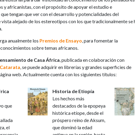
s y africanistas, con el propósito de apoyar el estudio e
que tengan que ver con el desarrollo y potencialidades del
vista alejado de los estereotipos con los que tradicionalmente se 
a.
torga anualmente los
Premios de Ensayo
, para fomentar la
de conocimientos sobre temas africanos.
Pensamiento de Casa África
, publicada en colaboración con
a Catarata
, se puede adquirir en librerías y grandes superficies de
ágina web. Actualmente cuenta con los siguientes títulos:
frica
Historia de Etiopía
Los hechos más
vo que
destacados de la epopeya
n
histórica etíope, desde el
tallada
próspero reino de Aksum,
a, el
que dominó la edad
presencia
antigua en la región, hasta