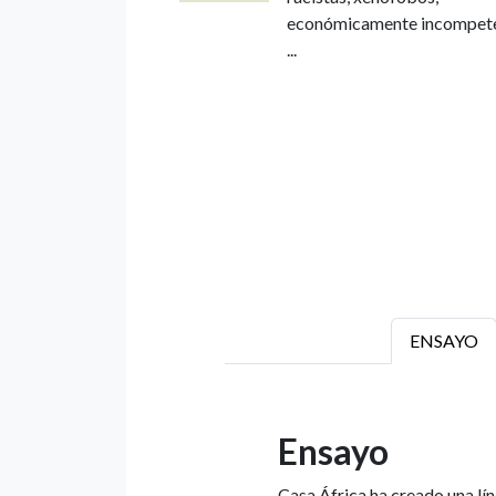
económicamente incompet
...
ENSAYO
Ensayo
Casa África ha creado una lín