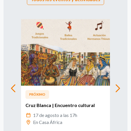
PRÓXIMO
PRÓ
Cruz Blanca | Encuentro cultural
Leer
17 de agosto a las 17h
d
En Casa África
T
S