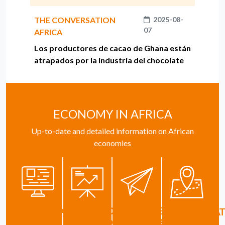
THE CONVERSATION
2025-08-
07
AFRICA
Los productores de cacao de Ghana están
atrapados por la industria del chocolate
ECONOMY IN AFRICA
Up-to-date and detailed information on African
economies
AFRICA
ECONOMIC
BUSINESS
INTERNAT
VIVE
OUTLOOK
OPPORTUNITIES
GUIDE