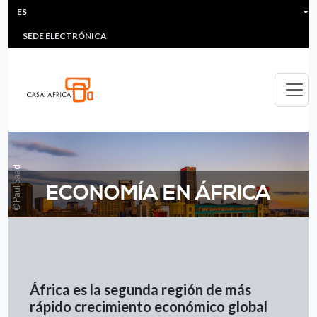
HEADER MENU
Pasar al contenido principal
ES
MULTIMEDIA
FAQS
#ÁFRICAESNOTICIA
LI
SEDE ELECTRÓNICA
© Paul Saad
ECONOMÍA EN ÁFRICA
África es la segunda región de más
rápido crecimiento económico global