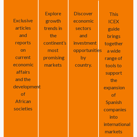
BLOG
Explore
Discover
This
Exclusive
growth
economic
ICEX
articles
trends in
sectors
guide
and
the
and
brings
reports
continent’s
investment
together
on
most
opportunities
a wide
current
promising
by
range of
economic
markets
country.
tools to
affairs
support
and the
the
development
expansion
of
of
African
Spanish
societies
companies
into
international
markets