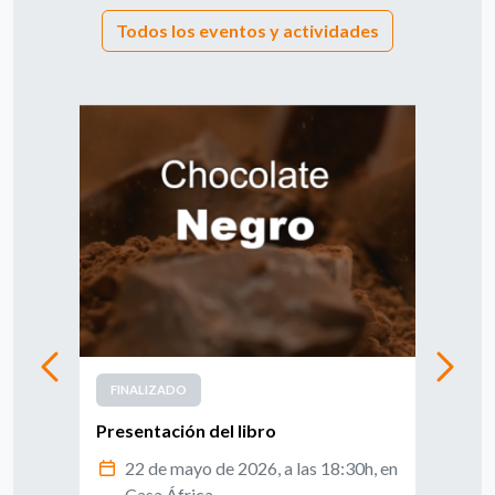
Todos los eventos y actividades
FINALIZADO
FIN
Presentación del libro
Pres
1
22 de mayo de 2026, a las 18:30h, en
7
en el
Casa África
C