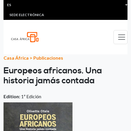
HEADER MENU
Pasar al contenido principal
ES
MULTIMEDIA
FAQS
#ÁFRICAESNOTICIA
Lis
SEDE ELECTRÓNICA
Casa África
>
Publicaciones
Europeos africanos. Una
historia jamás contada
Edition:
1ª Edición