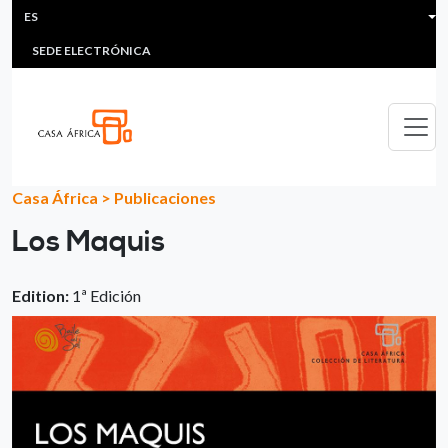
HEADER MENU
Pasar al contenido principal
ES
MULTIMEDIA
FAQS
#ÁFRICAESNOTICIA
Lis
SEDE ELECTRÓNICA
Casa África
>
Publicaciones
Los Maquis
Edition:
1ª Edición