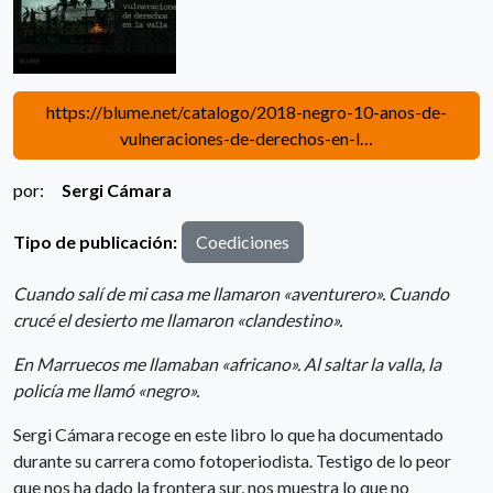
https://blume.net/catalogo/2018-negro-10-anos-de-
vulneraciones-de-derechos-en-l…
por:
Sergi Cámara
Tipo de publicación:
Coediciones
Cuando salí de mi casa me llamaron «aventurero». Cuando
crucé el desierto me llamaron «clandestino».
En Marruecos me llamaban «africano». Al saltar la valla, la
policía me llamó «negro».
Sergi Cámara recoge en este libro lo que ha documentado
durante su carrera como fotoperiodista. Testigo de lo peor
que nos ha dado la frontera sur, nos muestra lo que no