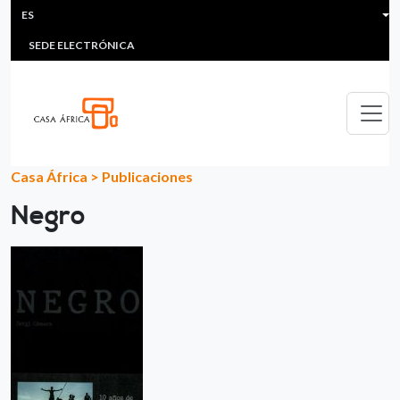
HEADER MENU
Pasar al contenido principal
ES
MULTIMEDIA
FAQS
#ÁFRICAESNOTICIA
Lis
SEDE ELECTRÓNICA
Casa África
>
Publicaciones
Negro