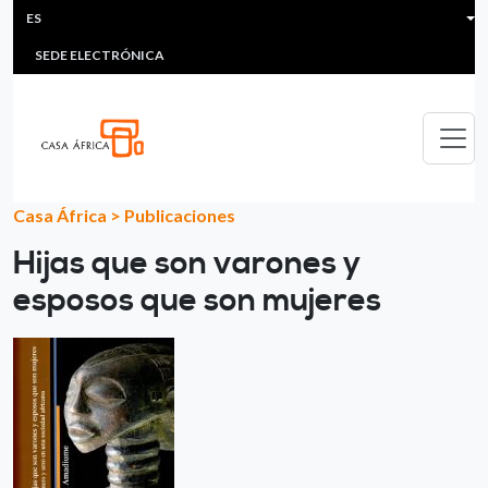
HEADER MENU
Pasar al contenido principal
ES
MULTIMEDIA
FAQS
#ÁFRICAESNOTICIA
Lis
SEDE ELECTRÓNICA
Casa África
>
Publicaciones
Hijas que son varones y
esposos que son mujeres