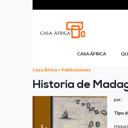
Pasar al contenido principal
CASA ÁFRICA
QU
Casa África
>
Publicaciones
Historia de Mada
por:
Tipo d
Histori