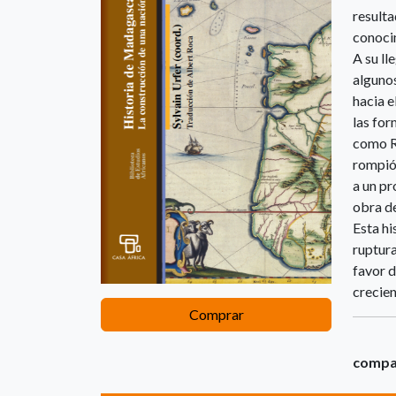
resulta
conoci
A su ll
alguno
hacia e
las for
como Re
rompió 
a un pr
obra de
Esta hi
ruptura
favor d
crecien
Comprar
compar