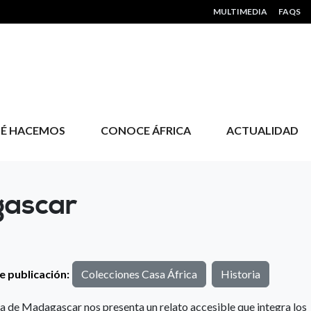
HEADER MENU
MULTIMEDIA
FAQS
É HACEMOS
CONOCE ÁFRICA
ACTUALIDAD
gascar
e publicación:
Colecciones Casa África
Historia
a de Madagascar nos presenta un relato accesible que integra los