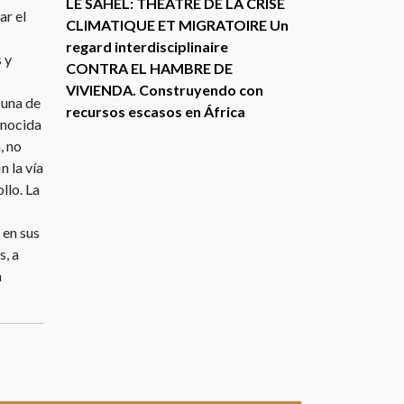
LE SAHEL: THÉÂTRE DE LA CRISE
ar el
CLIMATIQUE ET MIGRATOIRE Un
regard interdisciplinaire
 y
CONTRA EL HAMBRE DE
VIVIENDA. Construyendo con
l una de
recursos escasos en África
onocida
, no
n la vía
llo. La
 en sus
s, a
a