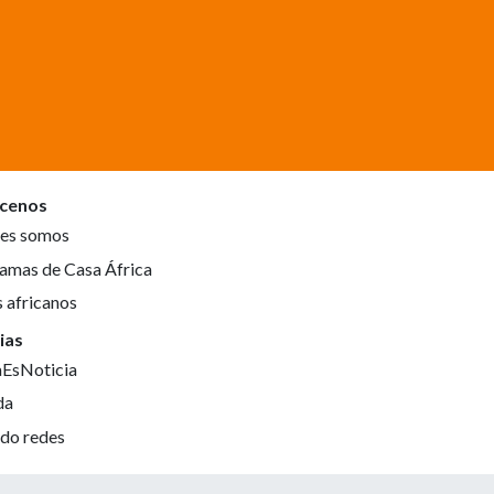
cenos
es somos
amas de Casa África
s africanos
ias
aEsNoticia
da
do redes