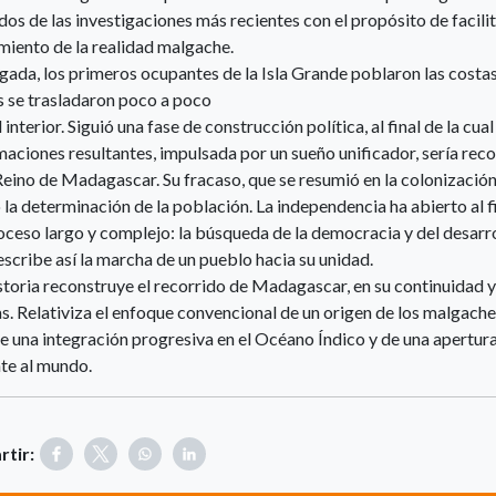
dos de las investigaciones más recientes con el propósito de facilit
miento de la realidad malgache.
egada, los primeros ocupantes de la Isla Grande poblaron las costas
s se trasladaron poco a poco
l interior. Siguió una fase de construcción política, al final de la cua
maciones resultantes, impulsada por un sueño unificador, sería rec
ino de Madagascar. Su fracaso, que se resumió en la colonización
la determinación de la población. La independencia ha abierto al fi
oceso largo y complejo: la búsqueda de la democracia y del desarro
scribe así la marcha de un pueblo hacia su unidad.
storia reconstruye el recorrido de Madagascar, en su continuidad y
s. Relativiza el enfoque convencional de un origen de los malgache
e una integración progresiva en el Océano Índico y de una apertur
te al mundo.
tir: