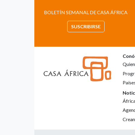
BOLETÍN SEMANAL DE CASA ÁFRICA
SUSCRIBIRSE
Conó
Quien
Progr
Paíse
Notic
Áfric
Agen
Crean