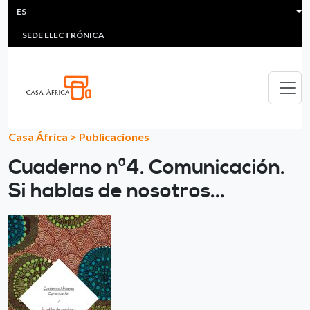
HEADER MENU
Pasar al contenido principal
ES
MULTIMEDIA
FAQS
#ÁFRICAESNOTICIA
Lis
SEDE ELECTRÓNICA
Casa África
>
Publicaciones
Cuaderno nº4. Comunicación.
Si hablas de nosotros...