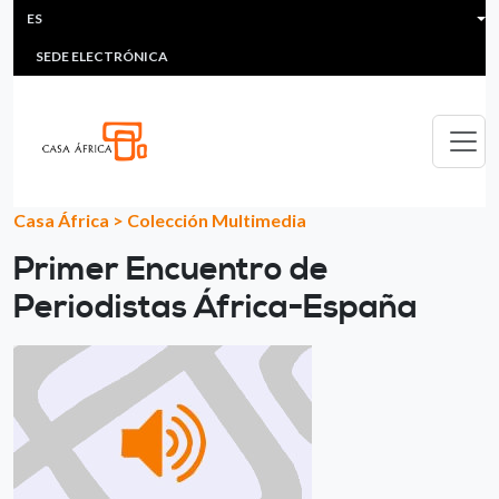
HEADER MENU
Pasar al contenido principal
ES
MULTIMEDIA
FAQS
#ÁFRICAESNOTICIA
Lis
SEDE ELECTRÓNICA
Casa África
>
Colección Multimedia
Primer Encuentro de
Periodistas África-España