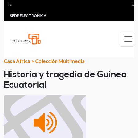
HEADER MENU
Pasar al contenido principal
ES
MULTIMEDIA
FAQS
#ÁFRICAESNOTICIA
Lis
SEDE ELECTRÓNICA
Casa África
>
Colección Multimedia
Historia y tragedia de Guinea
Ecuatorial