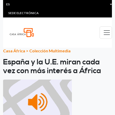
HEADER MENU
Pasar al contenido principal
ES
MULTIMEDIA
FAQS
#ÁFRICAESNOTICIA
Lis
SEDE ELECTRÓNICA
Casa África
>
Colección Multimedia
España y la U.E. miran cada
vez con más interés a África