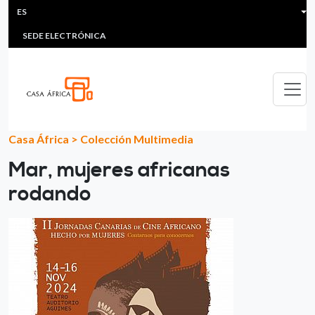
HEADER MENU
Pasar al contenido principal
ES
MULTIMEDIA
FAQS
#ÁFRICAESNOTICIA
Lis
SEDE ELECTRÓNICA
Casa África
>
Colección Multimedia
Mar, mujeres africanas
rodando