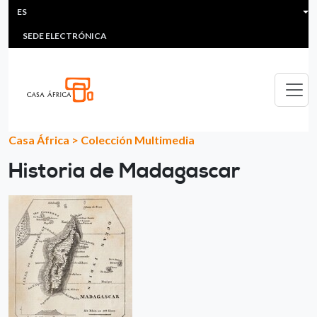
HEADER MENU
Pasar al contenido principal
ES
MULTIMEDIA
FAQS
#ÁFRICAESNOTICIA
Lis
SEDE ELECTRÓNICA
Casa África
>
Colección Multimedia
Historia de Madagascar