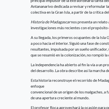
principal impulsor de la extraordinaria tarea d
Antananarivo dedicada a revisar y reformular l
colectiva en la Gran Isla, a partir de la crítica d
Historia de Madagascar
nos presenta un relato 
investigaciones más recientes con el propósito 
A su llegada, los primeros ocupantes de la Isla
a poco hacia el interior. Siguió una fase de const
resultantes, impulsada por un sueño unificador
que se resumió en la colonización, no rompió la
La independencia ha abierto al fin la vía a un p
del desarrollo. La obra describe así la marcha d
Esta historia reconstruye el recorrido de Madaga
enfoque
convencional de un origen de los malgaches, a f
de una apertura creciente al mundo.
El profesor Roca aprovechará la ocasión para 