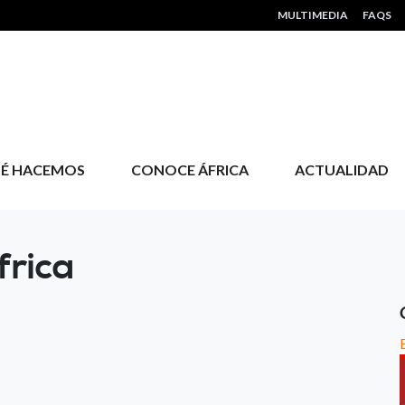
HEADER MENU
MULTIMEDIA
FAQS
É HACEMOS
CONOCE ÁFRICA
ACTUALIDAD
frica