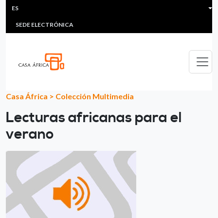
HEADER MENU
Pasar al contenido principal
ES
MULTIMEDIA
FAQS
#ÁFRICAESNOTICIA
Lis
SEDE ELECTRÓNICA
Casa África
>
Colección Multimedia
Lecturas africanas para el
verano