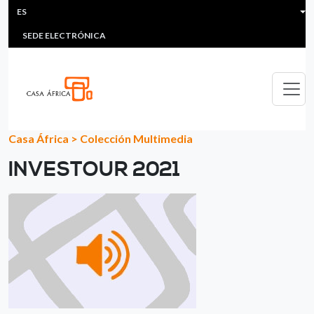
HEADER MENU
Pasar al contenido principal
ES
MULTIMEDIA
FAQS
#ÁFRICAESNOTICIA
Lis
SEDE ELECTRÓNICA
Casa África
>
Colección Multimedia
INVESTOUR 2021