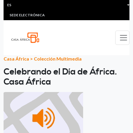
HEADER MENU
Pasar al contenido principal
ES
MULTIMEDIA
FAQS
#ÁFRICAESNOTICIA
Lis
SEDE ELECTRÓNICA
Casa África
>
Colección Multimedia
Celebrando el Día de África.
Casa África