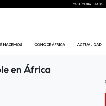
HEADER MENU
MULTIMEDIA
FAQS
É HACEMOS
CONOCE ÁFRICA
ACTUALIDAD
le en África