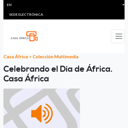
HEADER MENU
Skip to main content
EN
MULTIMEDIA
FAQS
#ÁFRICAESNOTICIA
Lis
SEDE ELECTRÓNICA
Casa África
>
Colección Multimedia
Celebrando el Día de África.
Casa África