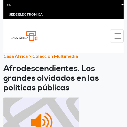
HEADER MENU
Skip to main content
EN
MULTIMEDIA
FAQS
#ÁFRICAESNOTICIA
Lis
SEDE ELECTRÓNICA
Casa África
>
Colección Multimedia
Afrodescendientes. Los
grandes olvidados en las
políticas públicas