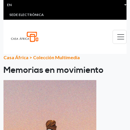
HEADER MENU
Skip to main content
EN
MULTIMEDIA
FAQS
#ÁFRICAESNOTICIA
Lis
SEDE ELECTRÓNICA
Casa África
>
Colección Multimedia
Memorias en movimiento