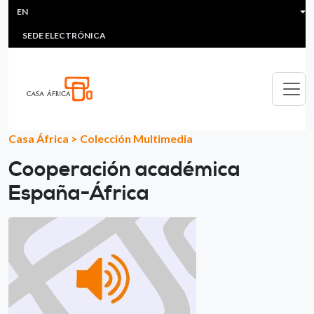
HEADER MENU
Skip to main content
EN
MULTIMEDIA
FAQS
#ÁFRICAESNOTICIA
Lis
SEDE ELECTRÓNICA
Casa África
>
Colección Multimedia
Cooperación académica
España-África