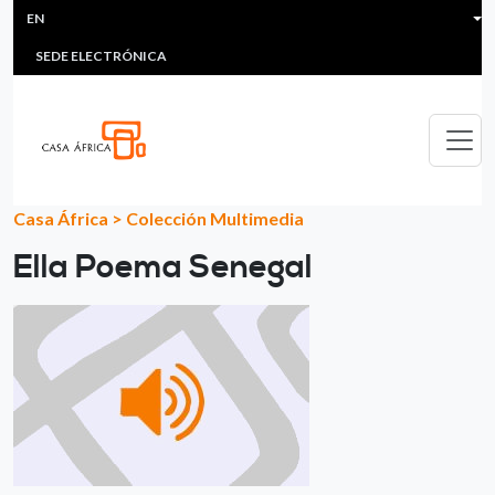
HEADER MENU
Skip to main content
EN
MULTIMEDIA
FAQS
#ÁFRICAESNOTICIA
Lis
SEDE ELECTRÓNICA
Casa África
>
Colección Multimedia
Ella Poema Senegal