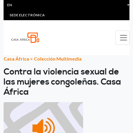
HEADER MENU
Skip to main content
EN
MULTIMEDIA
FAQS
#ÁFRICAESNOTICIA
Lis
SEDE ELECTRÓNICA
Casa África
>
Colección Multimedia
Contra la violencia sexual de
las mujeres congoleñas. Casa
África