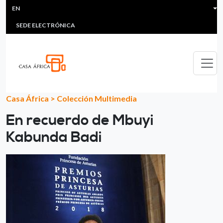
HEADER MENU
Skip to main content
EN
MULTIMEDIA
FAQS
#ÁFRICAESNOTICIA
Lis
SEDE ELECTRÓNICA
Casa África
>
Colección Multimedia
En recuerdo de Mbuyi
Kabunda Badi